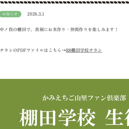
2026.3.1
お知らせ
中ノ俣の棚田で、真剣にお米作り・仲間作りを楽しみます！
チラシのPDFファイルはこちら→
R8棚田学校チラシ