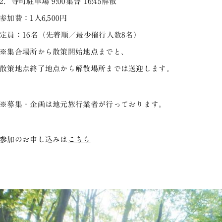
2．寺町駐車場 9:00集合 16:45解散
参加費：1人6,500円
定員：16名（先着順／最少催行人数8名）
※集合場所から散策開始地点までと、
散策地点終了地点から解散場所までは送迎します。
※募集・企画は地元旅行業者が行っております。
参加のお申し込みは
こちら